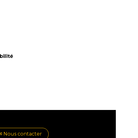
bilité
✉​​ No​​​​us contacter