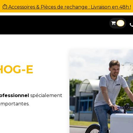
⏱ Accessoires & Pièces de rechange : Livraison en 48h !
0
es
Location
Financement
SAV
Contact
HOG-E
ofessionnel
spécialement
importantes.