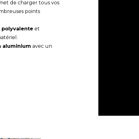
et de charger tous vos
ombreuses points
 polyvalente
et
tériel.
n aluminium
avec un