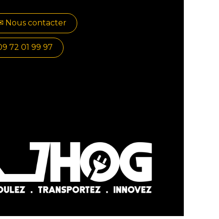
✉​​ No​​​​us contacter
09 72 01 99 97