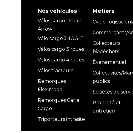
Nos véhicules
Métiers
Vélos cargo Urban
Cyclo-logisticiens
Arrow
Commerçants/Art
Vélo cargo JHOG-E
Collecteurs
Vélos cargo 3 roues
biodéchets
Vélos cargo 4 roues
Évènementiel
Vélos tracteurs
Collectivités/Ma
Remorques
publics
Fleximodal
Sociétés de servi
Remorques Carla
Propreté et
Cargo
entretien
Triporteurs intrasite