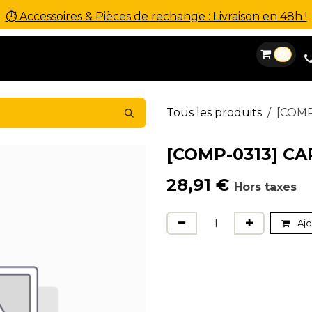
⏱ Accessoires & Pièces de rechange : Livraison en 48h !
0
es
Location
Financement
SAV
Contact
Tous les produits
[COMP
[COMP-0313] CA
28,91
€
Hors taxes
Ajo