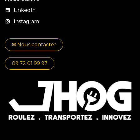
LinkedIn
Instagram
✉​​ No​​​​us contacter
09 72 01 99 97