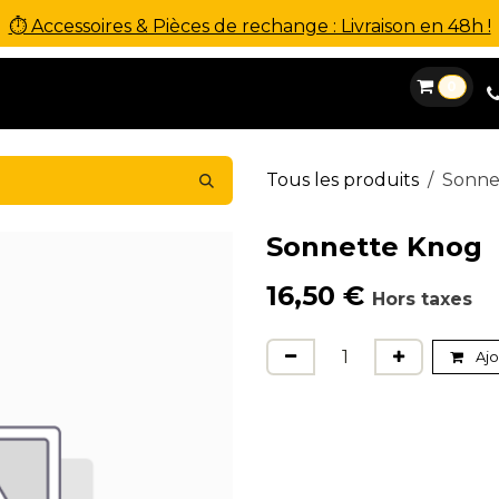
⏱ Accessoires & Pièces de rechange : Livraison en 48h !
0
es
Location
Financement
SAV
Contact
Tous les produits
Sonne
Sonnette Knog
16,50
€
Hors taxes
Ajo