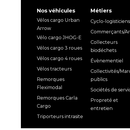
Nos véhicules
Métiers
Vélos cargo Urban
Cyclo-logisticiens
Arrow
Commerçants/Art
Vélo cargo JHOG-E
Collecteurs
Vélos cargo 3 roues
biodéchets
Vélos cargo 4 roues
Évènementiel
Vélos tracteurs
Collectivités/Ma
Remorques
publics
Fleximodal
Sociétés de servi
Remorques Carla
Propreté et
Cargo
entretien
Triporteurs intrasite