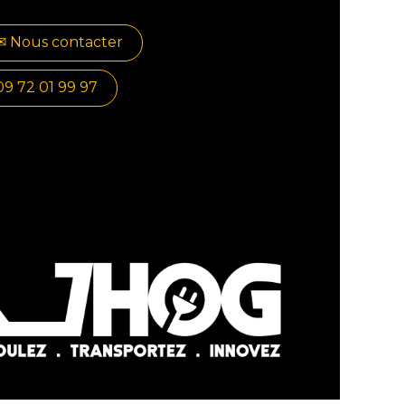
✉​​ No​​​​us contacter
09 72 01 99 97