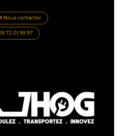
✉​​ No​​​​us contacter
09 72 01 99 97