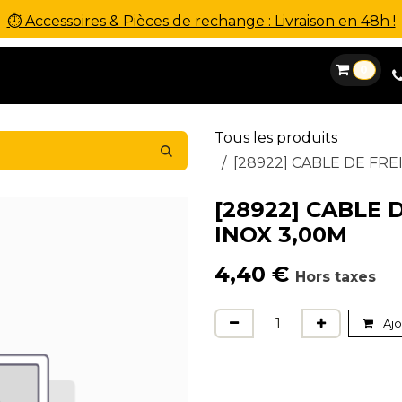
⏱ Accessoires & Pièces de rechange : Livraison en 48h !
0
es
Location
Financement
SAV
Contact
Tous les produits
[28922] CABLE DE FR
[28922] CABLE
INOX 3,00M
4,40
€
Hors taxes
Ajo