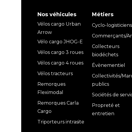
Nos véhicules
Métiers
Vélos cargo Urban
Cyclo-logisticiens
Arrow
Commerçants/Art
Vélo cargo JHOG-E
Collecteurs
Vélos cargo 3 roues
biodéchets
Vélos cargo 4 roues
Évènementiel
Vélos tracteurs
Collectivités/Ma
Remorques
publics
Fleximodal
Sociétés de servi
Remorques Carla
Propreté et
Cargo
entretien
Triporteurs intrasite