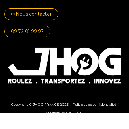
✉​​ No​​​​us contacter
09 72 01 99 97
Copyright © JHOG FRANCE 2026 -
Politique de confidentialité
-
Mentions légales
-
CGV
Généré par
- Le #1
Open Source
eCommerce