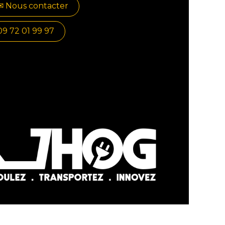
✉​​ No​​​​us contacter
09 72 01 99 97
r
- Le #1
Open Source eCommerce