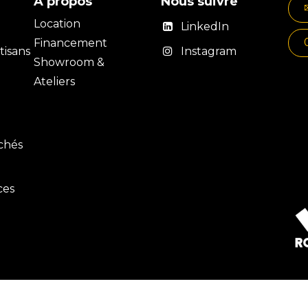
À propos
Nous suivre
Location
LinkedIn
Financement
isans
Instagram
Showroom &
Ateliers
rchés
ces
Généré pa
tialité
-
Mentions légales
-
CGV