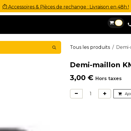
⏱ Accessoires & Pièces de rechange : Livraison en 48h !
0
es
Location
Financement
SAV
Contact
Tous les produits
Demi-
Demi-maillon K
3,00
€
Hors taxes
Ajo