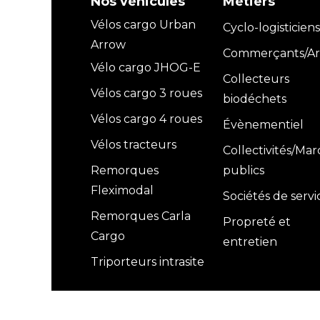
Nos véhicules
Métiers
Vélos cargo Urban
Cyclo-logisticiens
Arrow
Commerçants/Art
Vélo cargo JHOG-E
Collecteurs
Vélos cargo 3 roues
biodéchets
Vélos cargo 4 roues
Évènementiel
Vélos tracteurs
Collectivités/Ma
Remorques
publics
Fleximodal
Sociétés de servi
Remorques Carla
Propreté et
Cargo
entretien
Triporteurs intrasite
Copyright © JHOG FRANCE 2026 -
Politique de confiden