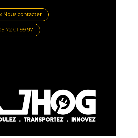
✉​​ No​​​​us contacter
09 72 01 99 97