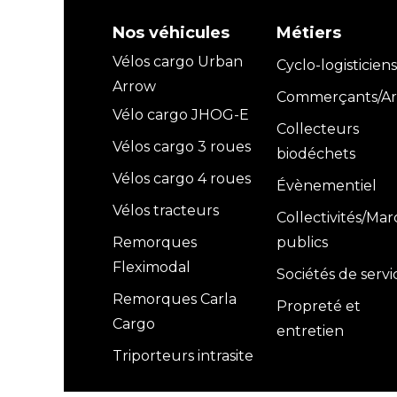
Nos véhicules
Métiers
Vélos cargo Urban
Cyclo-logisticiens
Arrow
Commerçants/Art
Vélo cargo JHOG-E
Collecteurs
Vélos cargo 3 roues
biodéchets
Vélos cargo 4 roues
Évènementiel
Vélos tracteurs
Collectivités/Ma
Remorques
publics
Fleximodal
Sociétés de servi
Remorques Carla
Propreté et
Cargo
entretien
Triporteurs intrasite