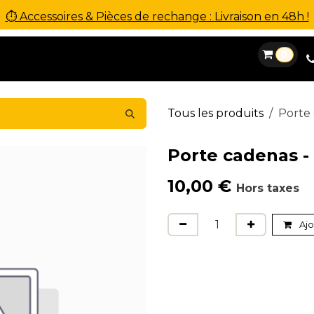
⏱ Accessoires & Pièces de rechange : Livraison en 48h !
0
es
Location
Financement
SAV
Contact
Tous les produits
Porte 
Porte cadenas -
10,00
€
Hors taxes
Ajo