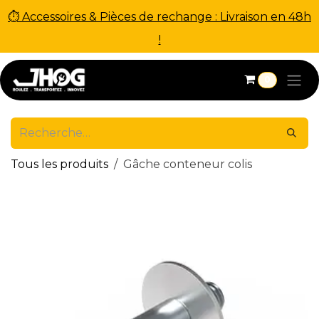
⏱ Accessoires & Pièces de rechange : Livraison en 48h
!
Se rendre au contenu
0
Tous les produits
Gâche conteneur colis