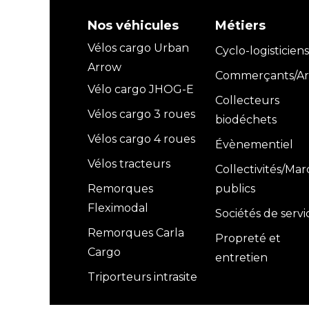
Nos véhicules
Métiers
Vélos cargo Urban
Cyclo-logisticiens
Arrow
Commerçants/Art
Vélo cargo JHOG-E
Collecteurs
Vélos cargo 3 roues
biodéchets
Vélos cargo 4 roues
Évènementiel
Vélos tracteurs
Collectivités/Ma
Remorques
publics
Fleximodal
Sociétés de servi
Remorques Carla
Propreté et
Cargo
entretien
Triporteurs intrasite