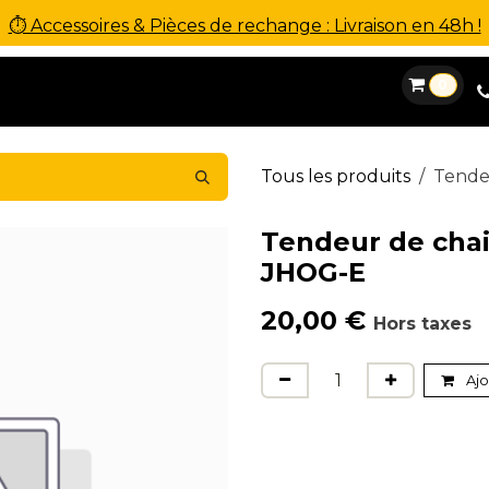
⏱ Accessoires & Pièces de rechange : Livraison en 48h !
0
es
Location
Financement
SAV
Contact
Tous les produits
Tende
Tendeur de chai
JHOG-E
20,00
€
Hors taxes
Ajo