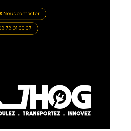
✉​​ No​​​​us contacter
09 72 01 99 97