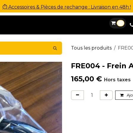
⏱ Accessoires & Pièces de rechange : Livraison en 48h !
0
es
Location
Financement
SAV
Contact
Tous les produits
FRE00
FRE004 - Frein 
165,00
€
Hors taxes
Ajo