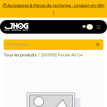
⏱ Accessoires & Pièces de rechange : Livraison en 48h
!
Se rendre au contenu
0
Tous les produits
[001910] Poulie AV G4