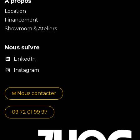
À propos
Location
Financement
Showroom & Ateliers
Nous suivre
LinkedIn
Instagram
✉​​ No​​​​us contacter
09 72 01 99 97