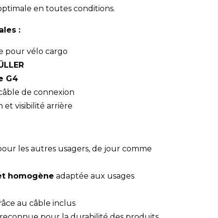
 optimale en toutes conditions.
ales :
re pour vélo cargo
ÜLLER
e G4
 câble de connexion
n et visibilité arrière
our les autres usagers, de jour comme
e et homogène
adaptée aux usages
âce au câble inclus
reconnue pour la durabilité des produits