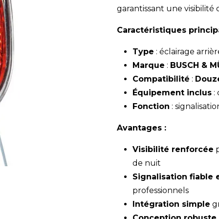
garantissant une visibilité
Caractéristiques princip
Type
: éclairage arriè
Marque
:
BUSCH & M
Compatibilité
:
Douz
Équipement inclus
:
Fonction
: signalisatio
Avantages :
Visibilité renforcée
p
de nuit
Signalisation fiabl
professionnels
Intégration simple
gr
Conception robuste