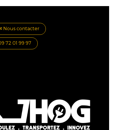
✉​​ No​​​​us contacter
09 72 01 99 97