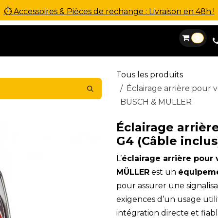
⏱ Accessoires & Pièces de rechange : Livraison en 48h !
0
es
Location
Financement
SAV
Contact
Tous les produits
Éclairage arrière pour 
BUSCH & MULLER
Éclairage arrièr
G4 (Câble inclu
L’
éclairage arrière pou
MÜLLER
est un
équipeme
pour assurer une signalisa
exigences d’un usage utili
intégration directe et fia