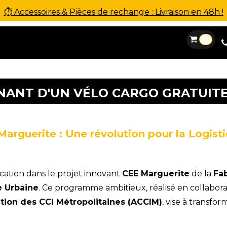
⏱ Accessoires & Pièces de rechange : Livraison en 48h !
0
es
Location
Financement
SAV
Contact
NANT D'UN VÉLO CARGO GRATUIT
Marguerite : Une révolution pour la Logist
cation dans le projet innovant
CEE Marguerite
de la
Fab
e Urbaine
. Ce programme ambitieux, réalisé en collabora
tion des CCI Métropolitaines (ACCIM)
, vise à transfor