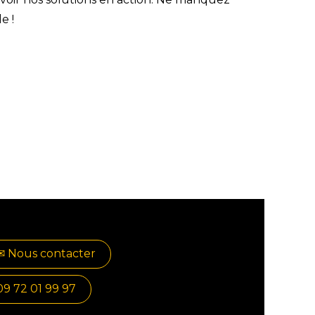
e !
✉​​ No​​​​us contacter
09 72 01 99 97