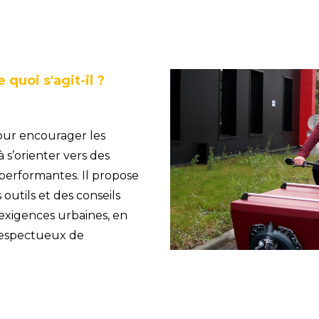
quoi s'agit-il ?
ur encourager les
 s’orienter vers des
 performantes. Il propose
utils et des conseils
 exigences urbaines, en
respectueux de