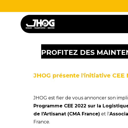
Se rendre au contenu
Nos véhicules
Vos usag
PROFITEZ DES MAINTE
JHOG présente l'initiative CEE 
JHOG est fier de vous annoncer son impli
Programme CEE 2022 sur la Logistiqu
de l'Artisanat (CMA France)
et l'
Associa
France.