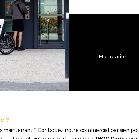
Modularité
e ?
 dès maintenant ? Contactez notre commercial parisien pou
z également visiter notre showroom à
JHOG Paris
pour 